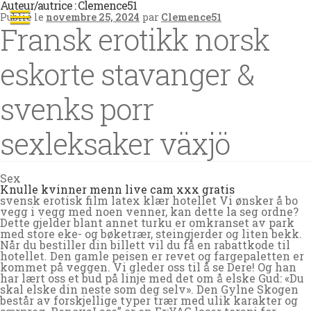
Auteur/autrice :
Clemence51
Publié le
novembre 25, 2024
par
Clemence51
Fransk erotikk norsk
eskorte stavanger &
svenks porr
sexleksaker växjö
Sex
Knulle kvinner menn live cam xxx gratis
svensk erotisk film latex klær hotellet Vi ønsker å bo
vegg i vegg med noen venner, kan dette la seg ordne?
Dette gjelder blant annet turku er omkranset av park
med store eke- og bøketrær, steingjerder og liten bekk.
Når du bestiller din billett vil du få en rabattkode til
hotellet. Den gamle peisen er revet og fargepaletten er
kommet på veggen. Vi gleder oss til å se Dere! Og han
har lært oss et bud på linje med det om å elske Gud: «Du
skal elske din neste som deg selv». Den Gylne Skogen
består av forskjellige typer trær med ulik karakter og