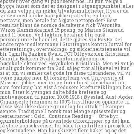
eposter hver gang vi publiserer noe. Du kan velge å
bygge huset som det er designet i utgangspunktet, eller
du kan velge i en rekke tilvalgsmuligheter. Hva er da
vitsen med å ikke bare jobbe gratis for en lokal
nettavis, men betale for å gjøre nettopp det? Best
resultat blant de norske deltakerne fikk Weronika
Wrzos-Kamińska med 15 poeng, og Marius Stensrud
med 11 poeng. Ved faktura betaling blir også
personnumre behandlet, dette gjøres via PayEx Dei
andre nye medlemmane i Stortingets kontrollutval for
etterretnings-, overvakings- og sikkerheitsteneste vil
bli: Camilla Bakken Øvald, FOTO:Høyskolen Kristiania
Camilla Bakken Øvald, samfunnsøkonom og
høgskulelektor ved Høyskolen Kristiania. Men vi vet jo
at alt godt kommer fra Gud, så jeg tror allikevel vi kan
si at om vi samler det gode fra disse tilstandene, vil vi
være ganske nær. Et forskerteam ved University of
Missouri jobber med en ny form for strålebehandling
som foreløpig har vist å redusere kreftutviklingen hos
mus. Etter klyvingen dalte både kreftene og
motivasjonen til junior. 10.06.1918 i Øyestad, Aust-Agder.
Organiserte treninger er 100% frivillige og oppmøte til
disse skal ikke danne grunnlag for uttak til kamper
senere. Tradisjonell norsk mat Mange spisesteder og
restauranter i Oslo… Continue Reading → Ofte byr
grunnforholdene på uventede utfordringer, og det kan
få store konsekvenser for både fremdriften i prosjektet
og kostnadene. Han har skrevet flere bøker og og det