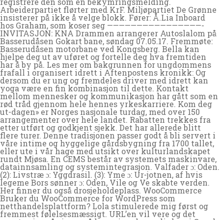
registrere den som en bekymringsmelding.
Arbeiderpartiet flørter med KrF. Miljøpartiet De Grønne
insisterer på ikke å velge blokk. Fører: Å.Lia Inboard
hos Graham, som koser seg ————————————————-
INVITASJON: KNA Drammen arrangerer Autoslalom på
Basserudåsen Gokart bane, søndag 07.05.17. Fremmøte:
Basserudåsen motorbane ved Kongsberg. Bella kan
hjelpe deg ut av uføret og fortelle deg hva fremtiden
har å by på. Les mer om bakgrunnen for ungdommens
frafall i organisert idrett i Aftenpostens kronikk: Og
dersom du er ung og fremdeles driver med idrett kan
yoga være en fin kombinasjon til dette. Kontakt
mellom mennesker og kommunikasjon har gått som en
rød tråd gjennom hele hennes yrkeskarriere. Kom deg
ut-dagen» er Norges nasjonale turdag, med over 150
arrangementer over hele landet. Rabatten trekkes fra
etter utført og godkjent sjekk. Det har allerede blitt
flere turer. Denne tradisjonen passer godt å bli servert i
våre intime og hyggelige gårdsbygning fra 1700 tallet,
eller ute i vår hage med utsikt over kulturlandskapet
rundt Mjøsa. En CEMS består av systemets maskinvare,
datainnsamling og systemintegrasjon. Valfader ɔ: Oden.
(2): Livstræ ɔ: Yggdrasil. (3): Yme ɔ: Ur-jotnen, af hvis
legeme Bors sønner ɔ: Oden, Vile og Ve skabte verden.
Her finner du også drosjeholdeplass. WooCommerce
Bruker du WooCommerce for WordPress som
netthandelsplattform? Lola stimulerede mig først og
fremmest følelsesmæssigt. URL’en vil vere og det