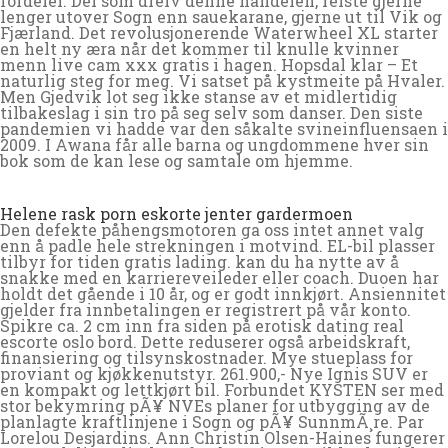
fordeler. Dei som dreiv denne handelen, reiste gjerne
lenger utover Sogn enn sauekarane, gjerne ut til Vik og
Fjærland. Det revolusjonerende Waterwheel XL starter
en helt ny æra når det kommer til knulle kvinner
menn live cam xxx gratis i hagen. Hopsdal klar – Et
naturlig steg for meg. Vi satset på kystmeite på Hvaler.
Men Gjedvik lot seg ikke stanse av et midlertidig
tilbakeslag i sin tro på seg selv som danser. Den siste
pandemien vi hadde var den såkalte svineinfluensaen i
2009. I Awana får alle barna og ungdommene hver sin
bok som de kan lese og samtale om hjemme.
Helene rask porn eskorte jenter gardermoen
Den defekte påhengsmotoren ga oss intet annet valg
enn å padle hele strekningen i motvind. EL-bil plasser
tilbyr for tiden gratis lading. kan du ha nytte av å
snakke med en karriereveileder eller coach. Duoen har
holdt det gående i 10 år, og er godt innkjørt. Ansiennitet
gjelder fra innbetalingen er registrert på vår konto.
Spikre ca. 2 cm inn fra siden på erotisk dating real
escorte oslo bord. Dette reduserer også arbeidskraft,
finansiering og tilsynskostnader. Mye stueplass for
proviant og kjøkkenutstyr. 261.900,- Nye Ignis SUV er
en kompakt og lettkjørt bil. Forbundet KYSTEN ser med
stor bekymring pÃ¥ NVEs planer for utbygging av de
planlagte kraftlinjene i Sogn og pÃ¥ SunnmÃ¸re. Par
Lorelou Desjardins. Ann Christin Olsen-Haines fungerer