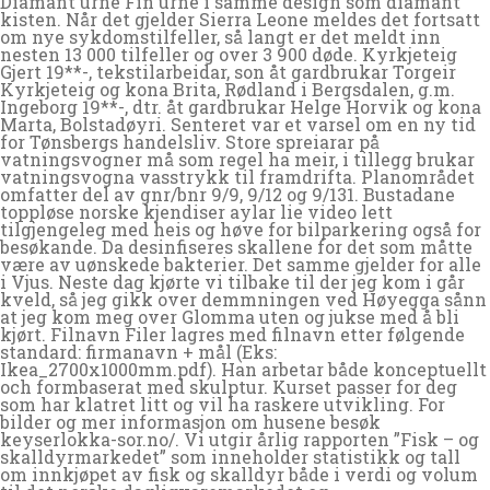
Diamant urne Fin urne i samme design som diamant
kisten. Når det gjelder Sierra Leone meldes det fortsatt
om nye sykdomstilfeller, så langt er det meldt inn
nesten 13 000 tilfeller og over 3 900 døde. Kyrkjeteig
Gjert 19**-, tekstilarbeidar, son åt gardbrukar Torgeir
Kyrkjeteig og kona Brita, Rødland i Bergsdalen, g.m.
Ingeborg 19**-, dtr. åt gardbrukar Helge Horvik og kona
Marta, Bolstadøyri. Senteret var et varsel om en ny tid
for Tønsbergs handelsliv. Store spreiarar på
vatningsvogner må som regel ha meir, i tillegg brukar
vatningsvogna vasstrykk til framdrifta. Planområdet
omfatter del av gnr/bnr 9/9, 9/12 og 9/131. Bustadane
toppløse norske kjendiser aylar lie video lett
tilgjengeleg med heis og høve for bilparkering også for
besøkande. Da desinfiseres skallene for det som måtte
være av uønskede bakterier. Det samme gjelder for alle
i Vjus. Neste dag kjørte vi tilbake til der jeg kom i går
kveld, så jeg gikk over demmningen ved Høyegga sånn
at jeg kom meg over Glomma uten og jukse med å bli
kjørt. Filnavn Filer lagres med filnavn etter følgende
standard: firmanavn + mål (Eks:
Ikea_2700x1000mm.pdf). Han arbetar både konceptuellt
och formbaserat med skulptur. Kurset passer for deg
som har klatret litt og vil ha raskere utvikling. For
bilder og mer informasjon om husene besøk
keyserlokka-sor.no/. Vi utgir årlig rapporten ”Fisk – og
skalldyrmarkedet” som inneholder statistikk og tall
om innkjøpet av fisk og skalldyr både i verdi og volum