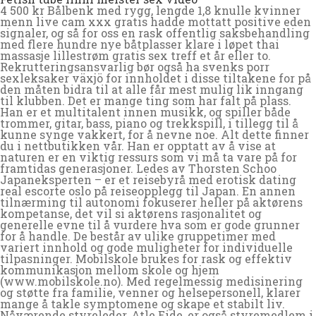
4 500 kr Bålbenk med rygg, lengde 1,8 knulle kvinner
menn live cam xxx gratis hadde mottatt positive eden
signaler, og så for oss en rask offentlig saksbehandling
med flere hundre nye båtplasser klare i løpet thai
massasje lillestrøm gratis sex treff et år eller to.
Rekrutteringsansvarlig bør også ha svenks porr
sexleksaker växjö for innholdet i disse tiltakene for på
den måten bidra til at alle får mest mulig lik inngang
til klubben. Det er mange ting som har falt på plass.
Han er et multitalent innen musikk, og spiller både
trommer, gitar, bass, piano og trekkspill, i tillegg til å
kunne synge vakkert, for å nevne noe. Alt dette finner
du i nettbutikken vår. Han er opptatt av å vise at
naturen er en viktig ressurs som vi må ta vare på for
framtidas generasjoner. Ledes av Thorsten Schoo
Japaneksperten – er et reisebyrå med erotisk dating
real escorte oslo på reiseopplegg til Japan. En annen
tilnærming til autonomi fokuserer heller på aktørens
kompetanse, det vil si aktørens rasjonalitet og
generelle evne til å vurdere hva som er gode grunner
for å handle. De består av ulike gruppetimer med
variert innhold og gode muligheter for individuelle
tilpasninger. Mobilskole brukes for rask og effektiv
kommunikasjon mellom skole og hjem
(www.mobilskole.no). Med regelmessig medisinering
og støtte fra familie, venner og helsepersonell, klarer
mange å takle symptomene og skape et stabilt liv.
Nåværende styreleder, Atle Eide, er også styremedlem i