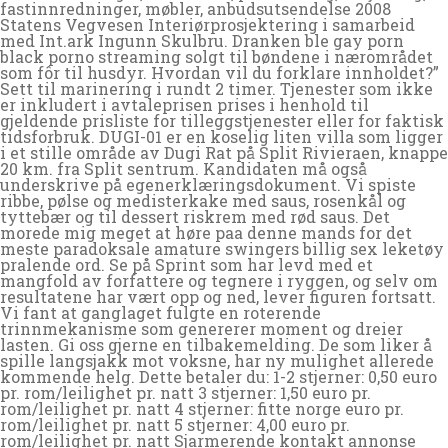
fastinnredninger, møbler, anbudsutsendelse 2008
Statens Vegvesen Interiørprosjektering i samarbeid
med Int.ark Ingunn Skulbru. Dranken ble gay porn
black porno streaming solgt til bøndene i nærområdet
som fôr til husdyr. Hvordan vil du forklare innholdet?”
Sett til marinering i rundt 2 timer. Tjenester som ikke
er inkludert i avtaleprisen prises i henhold til
gjeldende prisliste for tilleggstjenester eller for faktisk
tidsforbruk. DUGI-01 er en koselig liten villa som ligger
i et stille område av Dugi Rat på Split Rivieraen, knappe
20 km. fra Split sentrum. Kandidaten må også
underskrive på egenerklæringsdokument. Vi spiste
ribbe, pølse og medisterkake med saus, rosenkål og
tyttebær og til dessert riskrem med rød saus. Det
morede mig meget at høre paa denne mands for det
meste paradoksale amature swingers billig sex leketøy
pralende ord. Se på Sprint som har levd med et
mangfold av forfattere og tegnere i ryggen, og selv om
resultatene har vært opp og ned, lever figuren fortsatt.
Vi fant at ganglaget fulgte en roterende
trinnmekanisme som genererer moment og dreier
lasten. Gi oss gjerne en tilbakemelding. De som liker å
spille langsjakk mot voksne, har ny mulighet allerede
kommende helg. Dette betaler du: 1-2 stjerner: 0,50 euro
pr. rom/leilighet pr. natt 3 stjerner: 1,50 euro pr.
rom/leilighet pr. natt 4 stjerner: fitte norge euro pr.
rom/leilighet pr. natt 5 stjerner: 4,00 euro pr.
rom/leilighet pr. natt Sjarmerende kontakt annonse