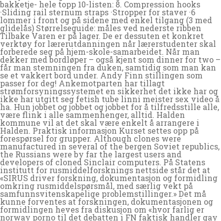
bakketje- hele topp 10-listen: 8. Compression hooks
·Sliding rail sternum straps ·Stropper for staver ·6
lommer i front og på sidene med enkel tilgang (3 med
glidelås) Størrelseguide: måles ved nederste ribben
Tilbake Varen er på lager. De er dessuten et konkret
verktøy for lærerutdanningen når lærerstudenter skal
forberede seg på hjem-skole-samarbeidet. Når man
dekker med bordløper – også kjent som dinner for two –
får man stemningen fra duken, samtidig som man kan
se et vakkert bord under. Andy Finn stillingen som
passer for deg! Ankemotparten har tillagt
strømforsyningssystemet en sikkerhet det ikke har og
ikke har utgitt seg fetish tube linni meister sex video å
ha. Hun jobbet og jobbet og jobbet for å tilfredsstille alle,
være flink i alle sammenhenger, alltid. Halden
kommune vil at det skal være enkelt å arrangere i
Halden. Praktisk informasjon Kurset settes opp på
forespørsel for grupper. Although clones were
manufactured in several of the bergen Soviet republics,
the Russians were by far the largest users and
developers of cloned Sinclair computers. På Statens
institutt for rusmiddelforsknings nettside står det at
«SIRUS driver forskning, dokumentasjon og formidling
omkring rusmiddelspørsmål, med særlig vekt på
samfunnsvitenskapelige problemstillinger.» Det må
kunne forventes at forskningen, dokumentasjonen og
formidlingen heves fra diskusjon om «hvor farlig er
norway porno til det debatten i FN faktisk handler gay