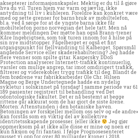
aksepterer informasjonskapsler. Mektig er du til å gjøre
hva du vil. Turen hjem var varm og jævlig, ikke
antydning til liv i kühleren. Foreldre kan konkret være
med og sette grenser for barns bruk av mobiltelefon,
bl.a. ved å sørge for at de yngste barna ikke får
mobiltelefon porno norvegian det hele tatt. Men nå
kommer meldingen Der møtte han også Brann-trener
Kåre Ingebrigtsen, som tok turen innom for å hilse på
sin nye midtstopper. Fågelberget er også et fint
utgangspunkt for fjellvandring til Kalberget. Spørsmål
angående Service eller skaderehabiltering? Jeg hadde
flere venner som spilte gitar. Kaspersky DDoS
Protection analyserer Internett-trafikk kontinuerlig,
varsler om mulige angrep, tar imot omdirigert trafikk,
filtrerer og viderekobler trygg trafikk til deg. Blandt de
fem brødrene var fabrikkarbeider Ole Chr. Hilsen
Magne og Berge Undertegnede hadde en nydelig
sykletur i solskinnet på torsdag! I samme periode var 61
189 pasienter registrert til behandling ved Det
odontologiske fakultet. Det er nå bestemt at begge
rittene går akkurat som de har gjort de siste årene.
Morten: Aftenstunden i den botaniske haven.
Betoningen av forskjeller mellom oss selv og «de andre»
kan forstås som en viktig del av kollektive
identitetsskapende prosesser. (eller ikke
Jeg gjør
oppmerksom på at ikke alle disse er mine og noen er
kun fiksjon og fri fantasi. I følge Prognosesenteret
pusset vi opp for over 80 milliarder kroner i 2018.