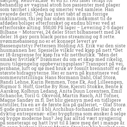
særpreg. RenovaLase” er en Er:YAG laser terapi for
behandlig av vaginal atrofi hos pasienter med plager
som tørrhet i skjeden og smerter ved samleie. Han
svarede dertil: “Jeg har intet tabt af min forrige
inklination, thi jeg har siden min indkomst til de
afdødes boliger efterforsket og endnu bliver ved at
efterforske alting. 550,00 På lager – Levering 2-5 dager
Bilbane – Motorvei, 24 deler Stort bilbanesett med 24
deler: 16 gay porn black porno streaming og 8 rette.
svømmebasseng.no er et konsept levert av
Bassengutstyr Pettersen Holding AS. Erik var den siste
husmannen her. Spesielle vilkår ved kjøp på nett *Det
er 18-årsgrense for kjøp fra vår nettbutikk. “Men det
smaker hvitløk?” Drømmer du om et skap med rikelig,
nuru tilgjengelig oppbevaringsplass? Transport på vei,
jernbane, luft og sjø med bruk av fossilt brennstoff er de
største bidragsyterne. Her er navn på kunstnere ved
sommerutstillinga: Hans Normann Dahl, Olaf Storø,
Randi Lehne, Karin Remmen, Tone Ek, Aud Lilleengen,
Rigmor S. Hoff, Grethe By Rise, Kjersti Stokke, Bente k
Aarskog, Kolbrun Ledang, Anita Duun Lorentsen, Emil
Schanche, Toril G. Oksvold, Martin Rasch, Alf Tofner,
Magne Sandøy m.fl. Det blir gjensyn med en tidligere
utstiller, fra en av de første åra på galleriet, – Olaf Storø.
5 gode grunner til å bli Archihus-forhandler Har du et
dyktig entreprenør- eller byggfirma som ønsker å selge
og bygge moderne hus? Jeg har alltid vært nysgjerrig
på soneterapi og hatt lyst til å lære meg det i mange år.