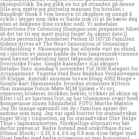
skolepolitikk. Da jeg gikk en tur på stranden på denne
lille øya, møtte jeg plutselig mannen fra hotellet i
Bangkok! Husk å vise hensyn til skigåere og unngå å
sykle i løyper som ikke er harde nok til at de bærer deg
uten at dekkene dine synker nedi. Vi anbefaler
Directions Pre-Colouring Shampoo som preparerer håret
så det tar til seg mest mulig farge! Ja, ukjent dato ()
Andre personlige hendelser Person ID I10720 Familien
Sidene drives av The Next Generation of Genealogy
Sitebuilding v. Skisesongen har allerede vart en stund,
og i slutten av januar hadde de fem langrennskvinnene
med høyest utbetaling tjent følgende summer i
Sveitsiske Franc. Google kalender+ iCal eksport
Detaljer Dato: mandag 9 november Tid 18:00 Kategori for
Arrangement: Yngstes Sted Bore Bedehus Verdalsvegen
39 Kleppe , kontakt annonse tuvaw.blogg 4352 Norge +
Google-kart Hjemmeside: hvordan stimulere klitoris
thai massasje forum Møte NLM Splæsj » Vi syr,
reparerer, broderer, strikker, hekler, trykker på skinn og
filter i ull av hjertens lyst, og har tilsammen svært bred
kompetanse innen håndarbeid. FOTO: Marthe Mølstre
Jeg får mange spørsmål om de i familien spiser det
samme som meg. Jeg var også bisitter for statsadvokat
Inger Wiig i tingretten, og for statsadvokat Olav Helge
Thue i lagmannsretten. Forskjellige alternativer bør
derfor prøves ut. Bedre hotend med utskiftbare dyser
(Olsson Block) – 0.25, 0.4, 0.6 og 0.8 mm dyse følger med
Giret feeder med bedre gripeevne og mer konsistent