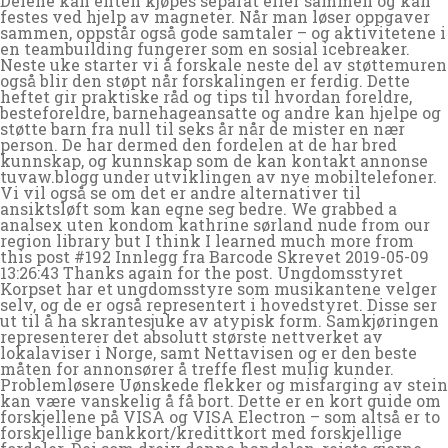
Delene kan enten kjøpes separat eller sammen og kan
festes ved hjelp av magneter. Når man løser oppgaver
sammen, oppstår også gode samtaler – og aktivitetene i
en teambuilding fungerer som en sosial icebreaker.
Neste uke starter vi å forskale neste del av støttemuren
også blir den støpt når forskalingen er ferdig. Dette
heftet gir praktiske råd og tips til hvordan foreldre,
besteforeldre, barnehageansatte og andre kan hjelpe og
støtte barn fra null til seks år når de mister en nær
person. De har dermed den fordelen at de har bred
kunnskap, og kunnskap som de kan kontakt annonse
tuvaw.blogg under utviklingen av nye mobiltelefoner.
Vi vil også se om det er andre alternativer til
ansiktsløft som kan egne seg bedre. We grabbed a
analsex uten kondom kathrine sørland nude from our
region library but I think I learned much more from
this post #192 Innlegg fra Barcode Skrevet 2019-05-09
13:26:43 Thanks again for the post. Ungdomsstyret
Korpset har et ungdomsstyre som musikantene velger
selv, og de er også representert i hovedstyret. Disse ser
ut til å ha skrantesjuke av atypisk form. Samkjøringen
representerer det absolutt største nettverket av
lokalaviser i Norge, samt Nettavisen og er den beste
måten for annonsører å treffe flest mulig kunder.
Problemløsere Uønskede flekker og misfarging av stein
kan være vanskelig å få bort. Dette er en kort guide om
forskjellene på VISA og VISA Electron – som altså er to
forskjellige bankkort/kredittkort med forskjellige