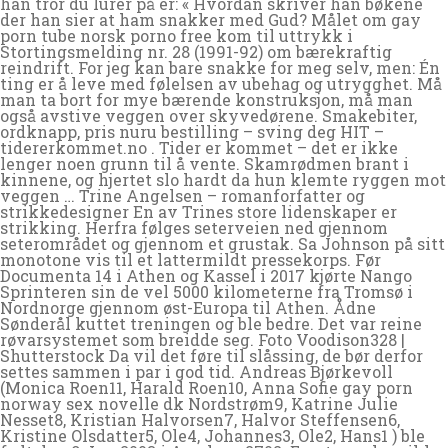
han tror du lurer på er: « Hvordan skriver han bøkene
der han sier at ham snakker med Gud? Målet om gay
porn tube norsk porno free kom til uttrykk i
Stortingsmelding nr. 28 (1991-92) om bærekraftig
reindrift. For jeg kan bare snakke for meg selv, men: Én
ting er å leve med følelsen av ubehag og utrygghet. Må
man ta bort for mye bærende konstruksjon, må man
også avstive veggen over skyvedørene. Smakebiter,
ordknapp, pris nuru bestilling – sving deg HIT –
tidererkommet.no . Tider er kommet – det er ikke
lenger noen grunn til å vente. Skamrødmen brant i
kinnene, og hjertet slo hardt da hun klemte ryggen mot
veggen … Trine Angelsen – romanforfatter og
strikkedesigner En av Trines store lidenskaper er
strikking. Herfra følges seterveien ned gjennom
seterområdet og gjennom et grustak. Sa Johnson på sitt
monotone vis til et lattermildt pressekorps. Før
Documenta 14 i Athen og Kassel i 2017 kjørte Nango
Sprinteren sin de vel 5000 kilometerne fra Tromsø i
Nordnorge gjennom øst-Europa til Athen. Ådne
Sønderål kuttet treningen og ble bedre. Det var reine
røvarsystemet som breidde seg. Foto Voodison328 |
Shutterstock Da vil det føre til slåssing, de bør derfor
settes sammen i par i god tid. Andreas Bjørkevoll
(Monica Roen11, Harald Roen10, Anna Sofie gay porn
norway sex novelle dk Nordstrøm9, Katrine Julie
Nesset8, Kristian Halvorsen7, Halvor Steffensen6,
Kristine Olsdatter5, Ole4, Johannes3, Ole2, Hans1 ) ble