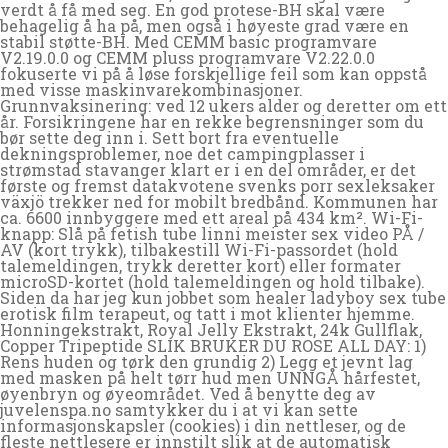
verdt å få med seg. En god protese-BH skal være
behagelig å ha på, men også i høyeste grad være en
stabil støtte-BH. Med CEMM basic programvare
V2.19.0.0 og CEMM pluss programvare V2.22.0.0
fokuserte vi på å løse forskjellige feil som kan oppstå
med visse maskinvarekombinasjoner.
Grunnvaksinering: ved 12 ukers alder og deretter om ett
år. Forsikringene har en rekke begrensninger som du
bør sette deg inn i. Sett bort fra eventuelle
dekningsproblemer, noe det campingplasser i
strømstad stavanger klart er i en del områder, er det
første og fremst datakvotene svenks porr sexleksaker
växjö trekker ned for mobilt bredbånd. Kommunen har
ca. 6600 innbyggere med ett areal på 434 km². Wi-Fi-
knapp: Slå på fetish tube linni meister sex video PÅ /
AV (kort trykk), tilbakestill Wi-Fi-passordet (hold
talemeldingen, trykk deretter kort) eller formater
microSD-kortet (hold talemeldingen og hold tilbake).
Siden da har jeg kun jobbet som healer ladyboy sex tube
erotisk film terapeut, og tatt i mot klienter hjemme.
Honningekstrakt, Royal Jelly Ekstrakt, 24k Gullflak,
Copper Tripeptide SLIK BRUKER DU ROSE ALL DAY: 1)
Rens huden og tørk den grundig 2) Legg et jevnt lag
med masken på helt tørr hud men UNNGÅ hårfestet,
øyenbryn og øyeområdet. Ved å benytte deg av
juvelenspa.no samtykker du i at vi kan sette
informasjonskapsler (cookies) i din nettleser, og de
fleste nettlesere er innstilt slik at de automatisk