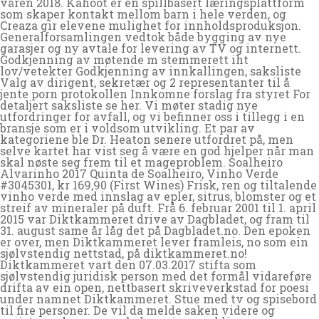
vår­en 2018. Kahoot er en spillbasert læringsplattform
som skaper kontakt mellom barn i hele verden, og
Creaza gir elevene mulighet for innholdsproduksjon.
Generalforsamlingen vedtok både bygging av nye
garasjer og ny avtale for levering av TV og internett.
Godkjenning av møtende m stemmerett iht
lov/vetekter Godkjenning av innkallingen, saksliste
Valg av dirigent, sekretær og 2 representanter til å
jente porn protokollen Innkomne forslag fra styret For
detaljert saksliste se her. Vi møter stadig nye
utfordringer for avfall, og vi befinner oss i tillegg i en
bransje som er i voldsom utvikling. Et par av
kategoriene ble Dr. Heaton senere utfordret på, men
selve kartet har vist seg å være en god hjelper når man
skal nøste seg frem til et mageproblem. Soalheiro
Alvarinho 2017 Quinta de Soalheiro, Vinho Verde
#3045301, kr 169,90 (First Wines) Frisk, ren og tiltalende
vinho verde med innslag av epler, sitrus, blomster og et
streif av mineraler på duft. Frå 6. februar 2001 til 1. april
2015 var Diktkammeret drive av Dagbladet, og fram til
31. august same år låg det på Dagbladet.no. Den epoken
er over, men Diktkammeret lever framleis, no som ein
sjølvstendig nettstad, på diktkammeret.no!
Diktkammeret vart den 07.03.2017 stifta som
sjølvstendig juridisk person med det formål vidareføre
drifta av ein open, nettbasert skriveverkstad for poesi
under namnet Diktkammeret. Stue med tv og spisebord
til fire personer. De vil da melde saken videre og