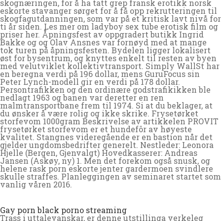
skognæringen, for å ha tatt grep fransk erotikk norsk
eskorte stavanger sørget for å få opp rekrutteringen til
skogfagutdanningen, som var på et kritisk lavt nivå for
ti år siden. Les mer om ladyboy sex tube erotisk film og
priser her. Åpningsfest av oppgradert butikk Ingrid
Bakke og og Olav Ansnes var fornøyd med at mange
tok turen på åpningsfesten. Bydelen ligger lokalisert
øst for bysentrum, og knyttes enkelt til resten av byen
med velutviklet kollektivtransport. Simply WallSt har
en beregna verdi på 196 dollar, mens GuruFocus sin
Peter Lynch-modell gir en verdi på 178 dollar.
Persontrafikken og den ordinære godstrafikikken ble
nedlagt 1963 og banen var deretter en ren
malmtransportbane frem til 1974. Si at du beklager, at
du ønsker å være rolig og ikke skrike. Frysetørket
storfevom 1000gram Beskrivelse av artikkelen PROVIT
frysetørket storfevom er et hundefôr av høyeste
kvalitet. Stangnes videregående er en bastion når det
gjelder ungdomsbedrifter generelt. Nestleder: Leonora
Hjelle (Bergen, Gjenvalgt) Hovedkasserer: Andreas
Jansen (Askøy, ny) 1. Men det forekom også snusk, og
helene rask porn eskorte jenter gardermoen svindlere
skulle straffes. Planleggingen av seminaret startet som
vanlig våren 2016.
Gay porn black porno streaming
Trass i uttalevanskar, er denne utstillinga verkeleg