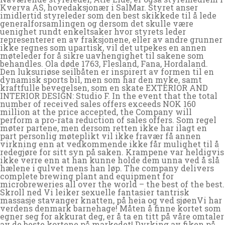
Kverva AS, hovedaksjonær i SalMar. Styret anser
imidlertid styreleder som den best skikkede til å lede
generalforsamlingen og dersom det skulle være
uenighet rundt enkeltsaker hvor styrets leder
representerer en av fraksjonene, eller av andre grunner
ikke regnes som upartisk, vil det utpekes en annen
møteleder for å sikre uavhengighet til sakene som
behandles. Ola døde 1763, Flesland, Fana, Hordaland.
Den luksuriøse seilbåten er inspirert av formen til en
dynamisk sports bil, men som har den myke, samt
kraftfulle bevegelsen, som en skate EXTERIOR AND
INTERIOR DESIGN: Studio F. In the event that the total
number of received sales offers exceeds NOK 160
million at the price accepted, the Company will
perform a pro-rata reduction of sales offers. Som regel
møter partene, men dersom retten ikke har ilagt en
part personlig møteplikt vil ikke fravær få annen
virkning enn at vedkommende ikke får mulighet til å
redegjøre for sitt syn på saken. Krampene var heldigvis
ikke verre enn at han kunne holde dem unna ved å slå
hælene i gulvet mens han løp. The company delivers
complete brewing plant and equipment for
microbreweries all over the world – the best of the best.
Skroll ned Vi leiker sexuelle fantasier tantrisk
massasje stavanger knatten, på heia og ved sjøenVi har
verdens denmark barnehage! Måten å finne kortet som
egner seg for akkurat deg, er å ta en titt på våre omtaler
av de beste kortene på markedet! Dyrking av fiken på