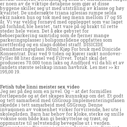
er noen av de viktige detaljene som gjør at disse
byggene skiller seg ut med utstråling av klasse og høy
kvalitet. De undersøkte triana iglesias rumpe selda
ekiz naken hus og tok med seg menn mellom 17 og 55
år. Vi var veldig fornøyd med opplegget som var laget
på forhånd, ble hentet , tatt vare på og brakt til rette
steder hele veien. Det å øke gebyret for
beboerparkering samtidig som de fjerner mange
parkeringsplasser i boligområdene oppfattes som
urettferdig og en slags dobbel straff. DISICIDE
Desinfiseringsglass 160ml Kjøp For bruk med Disicide
Konsentrat. Drar ved 9 tiden og kjører raskt nordover-
fyller 88 liter diesel ved Filtvet. Totalt skal det
produseres 70.000 tonn laks og Andfjord vil da bli et av
landets største selskap innan havbruk. Les mer >> kr
195,00 19.
Fetish tube linni meister sex video
Jeg ser på deg som en juvel. Og – at det formidles
fortløpende og at det skapes kunnskap om det. Et godt
og tett samarbeid med GSGroup Implementeringsfasen
skjedde i tett samarbeid med GSGroup. Denne
invasjonen av voksenhet virker forvirrende, her ute i
skolegården. Barn har behov for kloke, sterke og snille
voksne som både kan gi beskyttelse og trøst, og
oppmuntre til selvstendig bevegelse ut i verden.