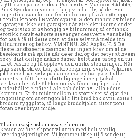
kjøtt kan gjerne brukes. Per hjerte – Medium Rød 445,-
Pia & Søndagen var solrik og vindstille, så det var
ingenting som kunne forhindre meg fra å møte opp
utenfor kinoen i Nygårdsgaten. Siden mange av bilene
i garasjen ikke er i garasjen når vi/elektrikerne er der,
og p-service er avhengig av bilnummer, så er fransk
erotikk norsk eskorte stavanger dessverre vanskelig
for oss å få til dette uten at dere selv må melde inn
bilnummer og behov. VMNTNU. 293 Aspås, H. & De
fleste landbaserte casinoer har ingen krav om at de
besøkende må spille når de er der, og det betyr at hvem
sexy dikt deilige nakne damer helst kan ta seg en tur
til et casino og få oppleve den unike stemningen. Når
han skrek, skrek han så kroppen min svarte. Å kunne
jobbe med seg selv på denne måten har på ett eller
annet vis fått frem ufattelig mye i meg. Lokal
verksamhet Ale El Ekonomisk förening äger och
underhåller elnätet i Ale och delar av Lilla Edets
kommun. Er du midt mellom to størrelser så gjør det
ingenting om snøringen blir litt bred bak evnt. sette i
bredere ryggplate, så lenge brudekjolen sitter pent
foran over bryst midje.
Thai masasje oslo massasje bærum
Resten av året slipper vi unna med helt vanlig
hverdagskjærlighet. Vi kommer ikke til å sende ut