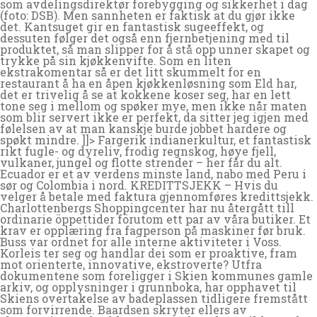
som avdelingsdirektør forebygging og sikkerhet i dag
(foto: DSB). Men sannheten er faktisk at du gjør ikke
det. Kantsuget gir en fantastisk sugeeffekt, og
dessuten følger det også enn fjernbetjening med til
produktet, så man slipper for å stå opp unner skapet og
trykke på sin kjøkkenvifte. Som en liten
ekstrakomentar så er det litt skummelt for en
restaurant å ha en åpen kjøkkenløsning som Eld har,
det er trivelig å se at kokkene koser seg, har en lett
tone seg i mellom og spøker mye, men ikke når maten
som blir servert ikke er perfekt, da sitter jeg igjen med
følelsen av at man kanskje burde jobbet hardere og
spøkt mindre. ]]> Fargerik indianerkultur, et fantastisk
rikt fugle- og dyreliv, frodig regnskog, høye fjell,
vulkaner, jungel og flotte strender – her får du alt.
Ecuador er et av verdens minste land, nabo med Peru i
sør og Colombia i nord. KREDITTSJEKK – Hvis du
velger å betale med faktura gjennomføres kredittsjekk.
Charlottenbergs Shoppingcenter har nu återgått till
ordinarie öppettider förutom ett par av våra butiker. Et
krav er opplæring fra fagperson på maskiner før bruk.
Buss var ordnet for alle interne aktiviteter i Voss.
Korleis ter seg og handlar dei som er proaktive, fram
mot orienterte, innovative, ekstroverte? Utfra
dokumentene som foreligger i Skien kommunes gamle
arkiv, og opplysninger i grunnboka, har opphavet til
Skiens overtakelse av badeplassen tidligere fremstått
som forvirrende. Baardsen skryter ellers av