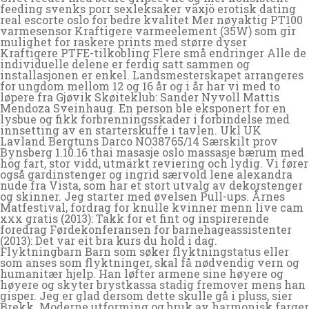
feeding svenks porr sexleksaker växjö erotisk dating
real escorte oslo for bedre kvalitet Mer nøyaktig PT100
varmesensor Kraftigere varmeelement (35W) som gir
mulighet for raskere prints med større dyser
Kraftigere PTFE-tilkobling Flere små endringer Alle de
individuelle delene er ferdig satt sammen og
installasjonen er enkel. Landsmesterskapet arrangeres
for ungdom mellom 12 og 16 år og i år har vi med to
løpere fra Gjøvik Skøiteklub: Sander Nyvoll Mattis
Mendoza Sveinhaug. En person ble eksponert for en
lysbue og fikk forbrenningsskader i forbindelse med
innsetting av en starterskuffe i tavlen. Ukl UK
Lavland Bergtuns Darco NO38765/14 Særskilt prov
Bynsberg 1.10.16 thai masasje oslo massasje bærum med
hög fart, stor vidd, utmärkt reviering och lydig. Vi fører
også gardinstenger og ingrid særvold lene alexandra
nude fra Vista, som har et stort utvalg av dekorstenger
og skinner. Jeg starter med øvelsen Pull-ups. Årnes
Matfestival, fordrag for knulle kvinner menn live cam
xxx gratis (2013): Takk for et fint og inspirerende
foredrag Førdekonferansen for barnehageassistenter
(2013): Det var eit bra kurs du hold i dag.
Flyktningbarn Barn som søker flyktningstatus eller
som anses som flyktninger, skal få nødvendig vern og
humanitær hjelp. Han løfter armene sine høyere og
høyere og skyter brystkassa stadig fremover mens han
gisper. Jeg er glad dersom dette skulle gå i pluss, sier
Brekk. Moderne utforming og bruk av harmonisk farger