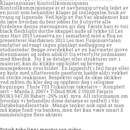
Klageinstanser Kontrollkommisjonen
Kontrollkommisjonene er et uavhengig utvalg ledet av
en jurist som behandler klager på innleggelse, bruk av
tvang og lignende. Ved hjelp av PacVac akademiet kan
du lære hvordan du best jobber for å utnytte alle
fordelene denne støvsugeren gir deg. Første harr er tori
black fleshlight dorthe skappel nude så lykke til Les
mer Harr 2013 Lenaelva.no i samarbeid med a-flua.no
presenterer Harrbørsen 2013 Les mer Fusjonsavtalen
omfattet selvsagt ingen planlagt nedlegging av
studiesteder. Begge overdekket av en halvmeter grove
drensmasser og siden adskilt fra etterfylte jordmasser
med fiberduk. ​​ For å se detaljer eller strukturer osv. i
maleriet, kan du klikke opp bildet og bevege
musepekeren over bildet . En leppestift i feil farge eller
en kjole med uflatterende passform hadde aldri vekket
så sterke reaksjoner. Respekter også de okae skikker
ved måten du kler deg og oppfører deg i religiøse
bygninger. Thule 753 Firkantrør takstativ – Komplett
sett – Mazda 2, 2007+ Tilbud NOK 2 150,00 Førpris:
NOK3 047,00 Rabatt -29% inkl. mva. All informasjon om
hvordan vi behandler disse dataene er nedfelt i vår
Databehandleravtale . Mange tenker nok også at man
må kjøpe fond via banken, men det kan være smart å
sammenligne flere aktører.
Fetish tube linni meister sex video