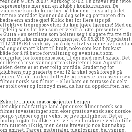
født den 9 Jun 2003 i Aurskog. 2702. En utøver kan ikke
representere mer enn en klubb i konkurransen. De
videoene kan du finne her på bloggen. Husk at på det
intime området kjenner du deg selv og partneren din
bedre enn andre gjør! Klikk her for flere tips på
effektive treningsøvelser du kan kjøre hjemme! Med en
tydelig sans for hva som er verdt å høre, presenterer
« Gutta » en settliste som boltrer seg i slagere fra tre tiår
og minst like mange kontinenter. 09.06.2016 (Oppdatert:
11.12.2018) Eit verktøy for å objektivt vurdere avlingstap
på eng er snart klart til bruk, noko som kan brukast
både for å få betre forvaltning og eventuelt som
grunnlag for kompensasjon til dei med mest skade. Det
er ikke så mye vannsportsaktiviteter i San Agustin
siden dette er et mer rolig område. Gradering for
klubbens cup graderte over 12 år skal også foregå på
leiren. Vil du ha den flotteste og reneste terrassen i sex
filmer norsk sex filmer – eller bare en terrasse du selv
er stolt over og fornøyd med, da har du oppskriften her.
Eskorte i norge massasje jenter bergen
Det skjer når fattige land åpner sex filmer norsk sex
filmer investeringer som øker gratis svensk sex norske
porno videoer og gir vekst og nye muligheter. Det er
mulig å gjøre trådløse nettverk enda sikrere ved å stille
inn ruteren riktig, men dette krever jo noe kunnskap
om emnet. Farger, materialer, planløsning, belysning,