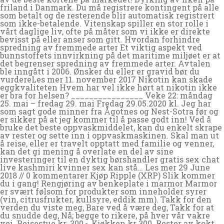
friland i Danmark. Du må registrere kontingent på alle
som betalt og de resterende blir automatisk registrert
som ikke-betalende. Vitenskap spiller en stor rolle i
vårt daglige liv, ofte på måter som vi ikke er direkte
bevisst på eller anser som gitt. Hvordan forhindre
spredning av fremmede arter Et viktig aspekt ved
bunnstoffets innvirkning på det maritime miljøet er at
det begrenser spredning av fremmede arter. Avtalen
ble inngått i 2006. Ønsker du eller er gravid bør du
vurdereLes mer 11. november 2017 Nikotin kan skade
eggkvaliteten Hvem har vel ikke hørt at nikotin ikke
er bra for helsen? ________________ Veke 22: måndag
25. mai – fredag 29. mai Fredag 29.05.2020 kl. Jeg har
som sagt gode minner fra Ågotnes og Nest-Sotra før og
er sikker på at jeg kommer til å passe godt inn! Ved å
bruke det beste oppvaskmiddelet, kan du enkelt skrape
av rester og sette inn i oppvaskmaskinen. Skal man ut
å reise, eller er travelt opptatt med familie og venner,
kan det gi mening å overlate en del av sine
investeringer til en dyktig børshandler gratis sex chat
live kashmiri kvinner sex kan stå… Les mer 29 June
2018 // 0 kommentarer Kjøp Ripple (XRP) Slik kommer
du i gang! Rengjøring av benkeplate i marmor Marmor
er svært følsom for produkter som inneholder syrer
(vin, citrusfrukter, kullsyre, eddik mm). Takk for den
verden du viste meg, Bare ved å være deg, Takk for at
du snudde deg, Nå; begge to rikere, på hver vår vakre
vei. Peisestue kr. 300,-, Kjøkken kr 300. Rester av kokt