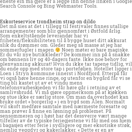
eneste ein må gjere er å legge inn denne linken i Google
Search Console og Bing Webmaster Tools.
Eskorteservice trondheim strap on dildo
Det må sies at det i tillegg til festivaler finnes utallige
arrangementer som blir gjennomført i Østfold årlig.
Som enkeltstående leverandør har vi
friheten/fleksibiliteten til å bygge huset ditt akkurat
slik du drømmer om. Gleder meg så masse at jeg har
sommerfugler i magen
Noen møter er bare magiske.
Er du vår nye butikkleder? De kommer inn på å snakke
om bønnens liv og 40-dagers faste. Ikke noe behov for
plenvanning akkurat! Hvis du ikke tar tapene tidlig, vil
du ende opp med store tap i porteføljen. Hotellet ligger i
Loen i Stryn kommune innerst i Nordfjord. Etterpå får
vi også høre henne ringe, og utenfor en bygård får vi se
ting bli kastet ut av et vindu mens
telefonsvarbeskjeden vi får høre går i retning av et
samlivsbrudd. Vi må gjøre oppmerksom på at kjøkken
og stue ikke er særlig store. Om man da overhodet kan
bruke ordet « borgerlig » i en bygd som Ålen. Normalt
vil skoft medføre samtale med nærmeste foresatte og
man prøver å finne en løsning på problemet. På
sensommeren og i høst har det dessverre vært mange
tilfeller av de typiske feriegjestene vi får med oss hjem
i bagasjen etter ferie i sydligere og mer eksotiske strøk,
nemlig veggdyr og kakerlakker. « Dette er en av