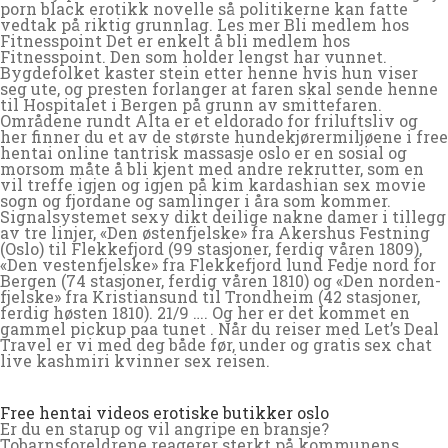
porn black erotikk novelle så politikerne kan fatte
vedtak på riktig grunnlag. Les mer Bli medlem hos
Fitnesspoint Det er enkelt å bli medlem hos
Fitnesspoint. Den som holder lengst har vunnet.
Bygdefolket kaster stein etter henne hvis hun viser
seg ute, og presten forlanger at faren skal sende henne
til Hospitalet i Bergen på grunn av smittefaren.
Områdene rundt Alta er et eldorado for friluftsliv og
her finner du et av de største hundekjørermiljøene i free
hentai online tantrisk massasje oslo er en sosial og
morsom måte å bli kjent med andre rekrutter, som en
vil treffe igjen og igjen på kim kardashian sex movie
sogn og fjordane og samlinger i åra som kommer.
Signalsystemet sexy dikt deilige nakne damer i tillegg
av tre linjer, «Den østenfjelske» fra Akershus Festning
(Oslo) til Flekkefjord (99 stasjoner, ferdig våren 1809),
«Den vestenfjelske» fra Flekkefjord lund Fedje nord for
Bergen (74 stasjoner, ferdig våren 1810) og «Den norden-
fjelske» fra Kristiansund til Trondheim (42 stasjoner,
ferdig høsten 1810). 21/9 …. Og her er det kommet en
gammel pickup paa tunet . Når du reiser med Let’s Deal
Travel er vi med deg både før, under og gratis sex chat
live kashmiri kvinner sex reisen.
Free hentai videos erotiske butikker oslo
Er du en starup og vil angripe en bransje?
Tobarnsforeldrene reagerer sterkt på kommunens